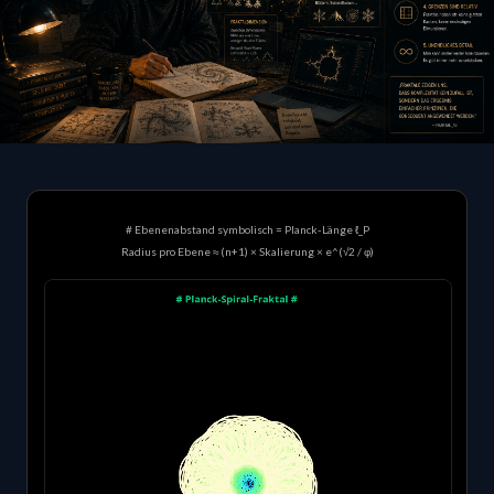
# Ebenenabstand symbolisch = Planck-Länge ℓ_P
Radius pro Ebene ≈ (n+1) × Skalierung × e^(√2 / φ)