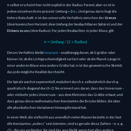
π selbst erscheint hier nicht explizit in der Radius-Formel, aber es ist in
jedem einzelnen Kreis präsent: Umfang = 2
π
rₙ. Und genau darin liegt die
tiefere Botschaft: π ist das universelle Verhältnis zwischen der
Grenze
(dem kosmischen Horizont, dem Umfang der beobachtbaren Sphäre) und der
Distanz zu uns
(dem Radius). Für jeden Beobachter, in jeder Blase, gilt:
π = Umfang / (2 × Radius)
Dieses Verhältnis bleibt
invariant
– unabhängig davon, ob G größer oder
kleiner ist, ob die Lichtgeschwindigkeit variiert oder ob die Planck-Länge in
einer anderen Blase eine andere Größe hat. π ist das geometrische Skelett,
das jede mögliche Realität durchzieht.
Die Spirale wächst exponentiell, moduliert durch e, selbstähnlich durch φ,
quadratisch-diagonal durch √2. Sie erinnert uns daran, dass das Universum –
oder vielmehr jedes Universum – aus dem Kleinsten das Größte erbaut, und
dass genau diese mathematischen Konstanten die Brücke bilden, die über
alle physikalischen Variationen hinweg Bestand hat.
In einer Welt, die vielleicht aus unendlich vielen Blasen besteht, in der fast
alle Konstanten „anders“ sein könnten, sind es gerade diese Zahlen – π, e, φ,
√2 –, die uns verbinden. Sie sind das, was bleibt, wenn fast alles andere