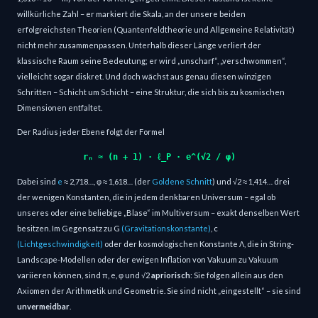
willkürliche Zahl – er markiert die Skala, an der unsere beiden
erfolgreichsten Theorien (Quantenfeldtheorie und Allgemeine Relativität)
nicht mehr zusammenpassen. Unterhalb dieser Länge verliert der
klassische Raum seine Bedeutung; er wird „unscharf“, „verschwommen“,
vielleicht sogar diskret. Und doch wächst aus genau diesen winzigen
Schritten – Schicht um Schicht – eine Struktur, die sich bis zu kosmischen
Dimensionen entfaltet.
Der Radius jeder Ebene folgt der Formel
rₙ ≈ (n + 1) ⋅ ℓ_P ⋅ e^(√2 / φ)
Dabei sind
e
≈ 2,718…, φ ≈ 1,618… (der
Goldene Schnitt
) und √2 ≈ 1,414… drei
der wenigen Konstanten, die in jedem denkbaren Universum – egal ob
unseres oder eine beliebige „Blase“ im Multiversum – exakt denselben Wert
besitzen. Im Gegensatz zu G
(Gravitationskonstante)
, c
(Lichtgeschwindigkeit)
oder der kosmologischen Konstante Λ, die in String-
Landscape-Modellen oder der ewigen Inflation von Vakuum zu Vakuum
variieren können, sind π, e, φ und √2
apriorisch
: Sie folgen allein aus den
Axiomen der Arithmetik und Geometrie. Sie sind nicht „eingestellt“ – sie sind
unvermeidbar
.