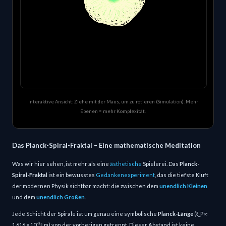
Interaktive Ansicht: Ziehe mit der Maus, um zu rotieren (Simulation). Mehr
Ebenen = mehr Komplexität.
Das Planck-Spiral-Fraktal – Eine mathematische Meditation
Was wir hier sehen, ist mehr als eine
ästhetische
Spielerei. Das
Planck-
Spiral-Fraktal
ist ein bewusstes
Gedankenexperiment
, das die tiefste Kluft
der modernen Physik sichtbar macht: die zwischen dem
unendlich Kleinen
und dem
unendlich Großen
.
Jede Schicht der Spirale ist um genau eine symbolische
Planck-Länge
(ℓ_P ≈
1,616 × 10⁻³⁵ m) von der vorherigen getrennt. Dieser Abstand ist keine