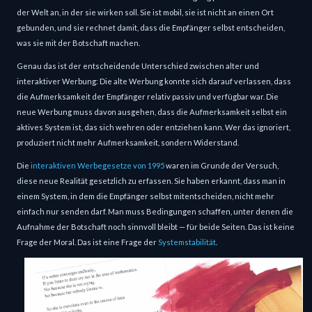
der Welt an, in der sie wirken soll. Sie ist mobil, sie ist nicht an einen Ort 
gebunden, und sie rechnet damit, dass die Empfänger selbst entscheiden, 
was sie mit der Botschaft machen.
Genau das ist der entscheidende Unterschied zwischen alter und 
interaktiver Werbung: Die alte Werbung konnte sich darauf verlassen, dass 
die Aufmerksamkeit der Empfänger relativ passiv und verfügbar war. Die 
neue Werbung muss davon ausgehen, dass die Aufmerksamkeit selbst ein 
aktives System ist, das sich wehren oder entziehen kann. Wer das ignoriert, 
produziert nicht mehr Aufmerksamkeit, sondern Widerstand.
Die 
interaktiven Werbegesetze von 1995
 waren im Grunde der Versuch, 
diese neue Realität gesetzlich zu erfassen. Sie haben erkannt, dass man in 
einem System, in dem die Empfänger selbst mitentscheiden, nicht mehr 
einfach nur senden darf. Man muss Bedingungen schaffen, unter denen die 
Aufnahme der Botschaft noch sinnvoll bleibt — für beide Seiten. Das ist keine 
Frage der Moral. Das ist eine Frage der 
Systemstabilität
.