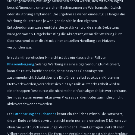
Sie hat gemessen, wie lange Menschen bereit waren, sich mit Werbung zu 
beschäftigen, und unter welchen Bedingungen sie Werbung als nützlich 
oder als Störung empfanden. Die Ergebnisse waren eindeutig: Je länger die 
Werbung dauerte und je weniger sie sich in den eigenen 
Entscheidungsprozess einfügte, desto stärker wurde sie als Belastung 
wahrgenommen. Umgekehrt stieg die Akzeptanz, wenn die Werbung kurz, 
überraschend oder direkt mit einer aktuellen Handlung des Nutzers 
verbunden war.
In systemtheoretischer Hinsicht ist das ein klassischer Fall von 
Phasenübergang
. Solange Werbung als einseitige Sendung funktioniert, 
kann sie relativ ineffizient sein, ohne dass das Gesamtsystem 
zusammenbricht. Sobald aber die Empfänger selbst zu aktiven Knoten im 
Netzwerk werden, verändert sich die Dynamik. Aufmerksamkeit wird zu 
einer knappen Ressource, die nicht mehr einfach abgeschöpft werden kann. 
Sie muss jetzt in einem rekursiven Prozess verdient oder zumindest nicht 
aktiv verschwendet werden.
Die 
Offenbarung des Johannes
 kennt ein ähnliches Prinzip. Die Botschaft, 
die am Ende verkündet wird, ist nicht mehr nur eine einseitige Erklärung von 
oben. Sie wird durch einen Engel durch den Himmel getragen und soll allen 
Völkern erreicht werden. Die Form der Verkündigung passt sich der Struktur 