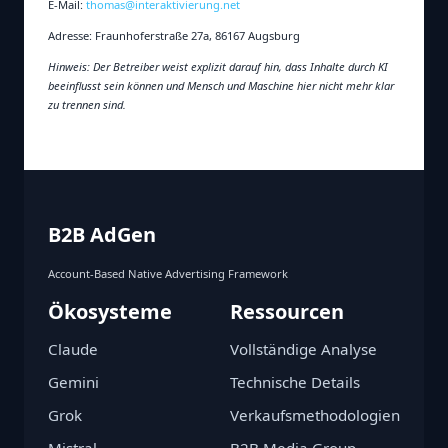
E‑Mail:
thomas@interaktivierung.net
Adresse: Fraunhoferstraße 27a, 86167 Augsburg
Hinweis: Der Betreiber weist explizit darauf hin, dass Inhalte durch KI
beeinflusst sein können und Mensch und Maschine hier nicht mehr klar
zu trennen sind.
B2B AdGen
Account‑Based Native Advertising Framework
Ökosysteme
Ressourcen
Claude
Vollständige Analyse
Gemini
Technische Details
Grok
Verkaufsmethodologien