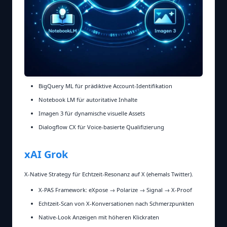
BigQuery ML für prädiktive Account‑Identifikation
Notebook LM für autoritative Inhalte
Imagen 3 für dynamische visuelle Assets
Dialogflow CX für Voice‑basierte Qualifizierung
xAI Grok
X‑Native Strategy für Echtzeit‑Resonanz auf X (ehemals Twitter).
X‑PAS Framework: eXpose → Polarize → Signal → X‑Proof
Echtzeit‑Scan von X‑Konversationen nach Schmerzpunkten
Native‑Look Anzeigen mit höheren Klickraten