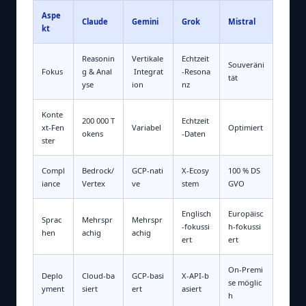
Aspe
Claude
Gemini
Grok
Mistral
kt
Reasonin
Vertikale
Echtzeit
Souveräni
Fokus
g & Anal
Integrat
‑Resona
tät
yse
ion
nz
Konte
200 000 T
Echtzeit
xt‑Fen
Variabel
Optimiert
okens
‑Daten
ster
Compl
Bedrock/
GCP‑nati
X‑Ecosy
100 % DS
iance
Vertex
ve
stem
GVO
Englisch
Europäisc
Sprac
Mehrspr
Mehrspr
‑fokussi
h‑fokussi
hen
achig
achig
ert
ert
On‑Premi
Deplo
Cloud‑ba
GCP‑basi
X‑API‑b
se möglic
yment
siert
ert
asiert
h