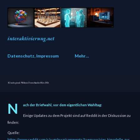
Direkt zum Hauptbereich
interaktivierung.net
Datenschutz, Impressum
Mehr…
KI und regionale Wahlen in Deutschland im März 2026
N
ach der Briefwahl, vor dem eigentlichen Wahltag:
Einige Updates zu dem Projekt sind auf Reddit in der Diskussion zu
finden:
Quelle:
https://www.reddit.com/r/augsburg/comments/1remuyx/vier_kimodelle_zur_