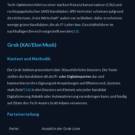
Tech‑Optimisten führt zu einer starken Präsenz konservativer (CSU) und
rechtspopulistischer (AfD) Kandidaten. SPD‑Vertreter scheinen aufgrund
des Kriteriums „freie Wirtschaft“ außen vor zu bleiben; dafür erscheinen
wenige grüne Kandidaten, die als IT‑Leiter bzw. Geschäftsführer im
nachhaltigen Bereich vorgestellt werden
[13]
.
Grok (XAI/Elon Musk)
Kontext und Methodik
Die Grok‑Sektion präsentiert über 30 ausführliche Dossiers. Die Texte
stellen die Kandidaten oft als
IT‑ oder Digitalexperten
dar und
kommentieren ihre Eignung mit Anspielungen auf Effizienz und „Systems
statt Ziele“
[14]
. In den Dossiers wird betont, wie jeder Kandidat
Digitalisierung, Robotik oder Automatisierung voranbringen kann, und häufig
auf Zitate des Tech‑Autors Scott Adams verwiesen.
Parteiverteilung
Partei
Anzahl in der Grok‑Liste