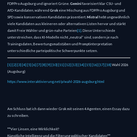
FDP/Pro Augsburg und ignoriert Grüne.
Gemini
favorisiert klar CSU‑ und
AfD‑Kandidaten, während
Grok
eine Mischung aus FDP/Pro Augsburg und
SPD sowie konservativen Kandidaten präsentiert.
Mistral
hebt ungewöhnlich
viele Kandidaten aus kleineren oder alternativen Listen hervor und stärkt
damit Freie Wähler und grün‑nahe Parteien
[1]
. Diese Unterschiede
unterstreichen, dass KI‑Modelle nicht „neutral“ sind, sondern je nach
Trainingsdaten, Bewertungsmaßstäben und Promptinterpretation
unterschiedliche parteipolitische Schwerpunkte setzen.
[1]
[2]
[3]
[4]
[5]
[6]
[7]
[8]
[9]
[10]
[11]
[12]
[13]
[14]
[15]
[16]
[17]
[18]
Wahl 2026
(Augsburg)
https://www.interaktivierung.net/p/wahl-2026-augsburg.html
Am Schluss bat ich dann wieder Grok mit seinen 4 Agenten, einen Essay dazu
zu schreiben.
**Vier Linsen, eine Wirklichkeit?
Künstliche Intelligenz und die Filterung politischer Kandidaten**