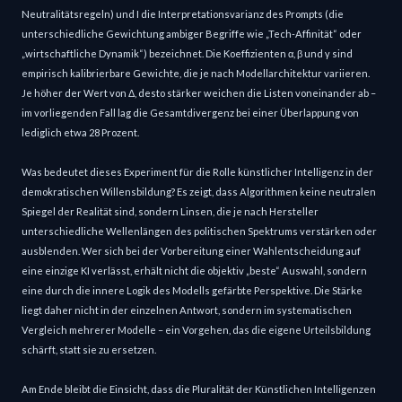
Neutralitätsregeln) und I die Interpretationsvarianz des Prompts (die
unterschiedliche Gewichtung ambiger Begriffe wie „Tech-Affinität“ oder
„wirtschaftliche Dynamik“) bezeichnet. Die Koeffizienten α, β und γ sind
empirisch kalibrierbare Gewichte, die je nach Modellarchitektur variieren.
Je höher der Wert von Δ, desto stärker weichen die Listen voneinander ab –
im vorliegenden Fall lag die Gesamtdivergenz bei einer Überlappung von
lediglich etwa 28 Prozent.
Was bedeutet dieses Experiment für die Rolle künstlicher Intelligenz in der
demokratischen Willensbildung? Es zeigt, dass Algorithmen keine neutralen
Spiegel der Realität sind, sondern Linsen, die je nach Hersteller
unterschiedliche Wellenlängen des politischen Spektrums verstärken oder
ausblenden. Wer sich bei der Vorbereitung einer Wahlentscheidung auf
eine einzige KI verlässt, erhält nicht die objektiv „beste“ Auswahl, sondern
eine durch die innere Logik des Modells gefärbte Perspektive. Die Stärke
liegt daher nicht in der einzelnen Antwort, sondern im systematischen
Vergleich mehrerer Modelle – ein Vorgehen, das die eigene Urteilsbildung
schärft, statt sie zu ersetzen.
Am Ende bleibt die Einsicht, dass die Pluralität der Künstlichen Intelligenzen