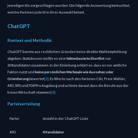
jeweiligen KIs vorgeschlagen wurden. Die folgende Auswertung beleuchtet,
welche Parteien jede KI in ihrer Auswahl betont.
ChatGPT
Kontext und Methodik
ChatGPT konnte aus rechtlichen Gründen keine direkte Wahlempfehlung
abgeben. Stattdessen stellte es eine
faktenbasierte Shortlist
von
20 Kandidaten zusammen. In der Einleitung erklärt es, dass es nur amtliche
Fakten nutzt und
keine persönlichen Merkmale wie Aussehen oder
Orientierung
bewertet
[2]
. Es filterte nach den Parteien CSU, Freie Wähler,
AfD, SPD und FDP/Pro Augsburg und achtete darauf, dass die Berufe aus der
freien Wirtschaft stammen
[3]
.
Parteiverteilung
Partei
Anzahl in der ChatGPT‑Liste
AfD
4 Kandidaten