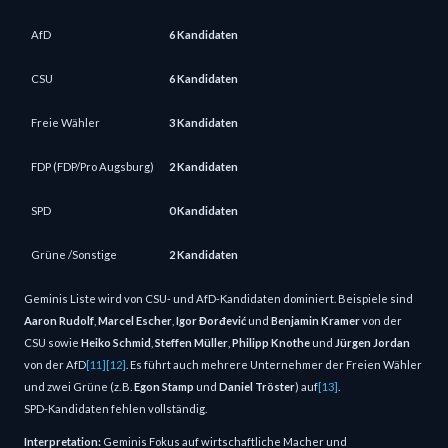
AfD
6 Kandidaten
CSU
6 Kandidaten
Freie Wähler
3 Kandidaten
FDP (FDP/Pro Augsburg)
2 Kandidaten
SPD
0 Kandidaten
Grüne /Sonstige
2 Kandidaten
Geminis Liste wird von CSU‑ und AfD‑Kandidaten dominiert. Beispiele sind
Aaron Rudolf
,
Marcel Escher
,
Igor Đorđević
und
Benjamin Kramer
von der
CSU sowie
Heiko Schmid
,
Steffen Müller
,
Philipp Knothe
und
Jürgen Jordan
von der AfD
[11]
[12]
. Es führt auch mehrere Unternehmer der Freien Wähler
und zwei Grüne (z. B.
Egon Stamp
und
Daniel Tröster
) auf
[13]
.
SPD‑Kandidaten fehlen vollständig.
Interpretation:
Geminis Fokus auf wirtschaftliche Macher und