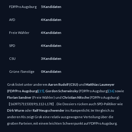
FDP/Pro Augsburg
5 Kandidaten
AfD
4 Kandidaten
Freie Wähler
4 Kandidaten
SPD
4 Kandidaten
CSU
3 Kandidaten
Grüne /Sonstige
0 Kandidaten
Grok listet unter anderem
Aaron Rudolf (CSU)
und
Matthias Laumeyer
(FDP/Pro Augsburg)
[15]
,
Gordon Scherwinsky
(FDP/Pro Augsburg)
[16]
sowie
Florian Sandner
(Freie Wähler) und
Christian Nitsche
(FDP/Pro Augsburg)
【
16397171153319†L112-L178
】
. Die Dossiers rücken auch SPD‑Politiker wie
Dirk Wurm
oder
Ralf Neugschwender
ins Rampenlicht. Im Vergleich zu
anderen KIs zeigt Grok eine relativ ausgewogene Verteilung über die
großen Parteien, mit einem leichten Schwerpunkt auf FDP/Pro Augsburg.