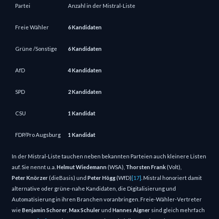
Partei
Anzahl in der Mistral‑Liste
Freie Wähler
6 Kandidaten
Grüne /Sonstige
6 Kandidaten
AfD
4 Kandidaten
SPD
2 Kandidaten
CSU
1 Kandidat
FDP/Pro Augsburg
1 Kandidat
In der Mistral‑Liste tauchen neben bekannten Parteien auch kleinere Listen
auf. Sie nennt u. a.
Helmut Wiedemann
(WSA),
Thorsten Frank
(Volt),
Peter Knörzer
(dieBasis) und
Peter Högg
(WfD)
[17]
. Mistral honoriert damit
alternative oder grüne‑nahe Kandidaten, die Digitalisierung und
Automatisierung in ihren Branchen voranbringen. Freie‑Wähler‑Vertreter
wie
Benjamin Schorer
,
Max Schuler
und
Hannes Aigner
sind gleich mehrfach