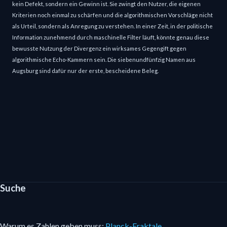
kein Defekt, sondern ein Gewinn ist. Sie zwingt den Nutzer, die eigenen
Kriterien noch einmal zu schärfen und die algorithmischen Vorschläge nicht
als Urteil, sondern als Anregung zu verstehen. In einer Zeit, in der politische
Information zunehmend durch maschinelle Filter läuft, könnte genau diese
bewusste Nutzung der Divergenz ein wirksames Gegengift gegen
algorithmische Echo-Kammern sein. Die siebenundfünfzig Namen aus
Augsburg sind dafür nur der erste, bescheidene Beleg.
Suche
Warum es Zahlen geben muss:
Planck-Fraktale.