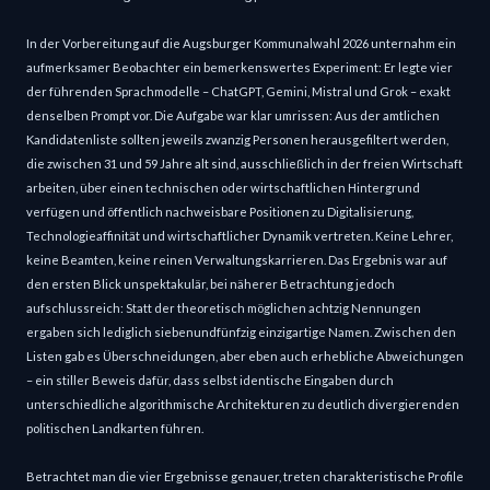
In der Vorbereitung auf die Augsburger Kommunalwahl 2026 unternahm ein
aufmerksamer Beobachter ein bemerkenswertes Experiment: Er legte vier
der führenden Sprachmodelle – ChatGPT, Gemini, Mistral und Grok – exakt
denselben Prompt vor. Die Aufgabe war klar umrissen: Aus der amtlichen
Kandidatenliste sollten jeweils zwanzig Personen herausgefiltert werden,
die zwischen 31 und 59 Jahre alt sind, ausschließlich in der freien Wirtschaft
arbeiten, über einen technischen oder wirtschaftlichen Hintergrund
verfügen und öffentlich nachweisbare Positionen zu Digitalisierung,
Technologieaffinität und wirtschaftlicher Dynamik vertreten. Keine Lehrer,
keine Beamten, keine reinen Verwaltungskarrieren. Das Ergebnis war auf
den ersten Blick unspektakulär, bei näherer Betrachtung jedoch
aufschlussreich: Statt der theoretisch möglichen achtzig Nennungen
ergaben sich lediglich siebenundfünfzig einzigartige Namen. Zwischen den
Listen gab es Überschneidungen, aber eben auch erhebliche Abweichungen
– ein stiller Beweis dafür, dass selbst identische Eingaben durch
unterschiedliche algorithmische Architekturen zu deutlich divergierenden
politischen Landkarten führen.
Betrachtet man die vier Ergebnisse genauer, treten charakteristische Profile