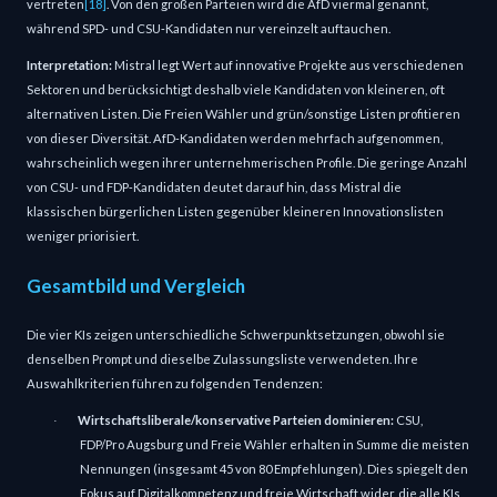
vertreten
[18]
. Von den großen Parteien wird die AfD viermal genannt,
während SPD‑ und CSU‑Kandidaten nur vereinzelt auftauchen.
Interpretation:
Mistral legt Wert auf innovative Projekte aus verschiedenen
Sektoren und berücksichtigt deshalb viele Kandidaten von kleineren, oft
alternativen Listen. Die Freien Wähler und grün/sonstige Listen profitieren
von dieser Diversität. AfD‑Kandidaten werden mehrfach aufgenommen,
wahrscheinlich wegen ihrer unternehmerischen Profile. Die geringe Anzahl
von CSU‑ und FDP‑Kandidaten deutet darauf hin, dass Mistral die
klassischen bürgerlichen Listen gegenüber kleineren Innovationslisten
weniger priorisiert.
Gesamtbild und Vergleich
Die vier KIs zeigen unterschiedliche Schwerpunktsetzungen, obwohl sie
denselben Prompt und dieselbe Zulassungsliste verwendeten. Ihre
Auswahlkriterien führen zu folgenden Tendenzen:
Wirtschaftsliberale/konservative Parteien dominieren:
CSU,
·
FDP/Pro Augsburg und Freie Wähler erhalten in Summe die meisten
Nennungen (insgesamt 45 von 80 Empfehlungen). Dies spiegelt den
Fokus auf Digitalkompetenz und freie Wirtschaft wider, die alle KIs