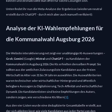
können und deshalb sollte man offen für solche Lösungen sein.
Unten findet ihr nun die Meta-Analyse der Ergebnisse (wiederum neutral
erstellt durch ChatGPT - durch mich aber auch manuell verifiziert):
Analyse der KI‑Wahlempfehlungen für
die Kommunalwahl Augsburg 2026
Die Website interaktivierung.net zeigt vier unabhängige KI‑Auswertungen –
Grok
,
Gemini
(Google),
Mistral
und
ChatGPT
– zu Kandidaten der
Kommunalwahl in Augsburg 2026. Die KIs erhielten denselben Prompt: Sie
sollten aus der amtlichen Zulassungsliste Kandidaten aus der freien
Wirtschaft im Alter von 31 bis 59 Jahren auswählen. Die Auswahlkriterien
waren technischer oder wirtschaftlicher Hintergrund und öffentlich
belegbare Aussagen zu Digitalisierung, Tech‑Affinität und wirtschaftlicher
Dynamik. Die Kandidatenlisten sind keine Empfehlungen des Autors,
sondern zeigen, wie verschiedene KIs filtern
[1]
.
Aus den vier Listen wurde eine deduplizierte Gesamttabelle erstellt, aus
der sich ableiten lässt, wie viele Kandidaten aus jeder Partei von den