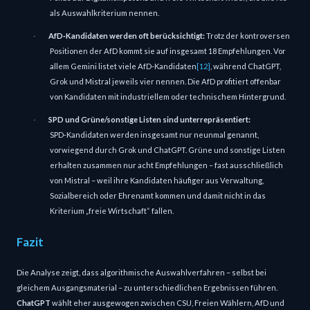
als Auswahlkriterium nennen.
AfD‑Kandidaten werden oft berücksichtigt:
Trotz der kontroversen
·
Positionen der AfD kommt sie auf insgesamt 18 Empfehlungen. Vor
allem Gemini listet viele AfD‑Kandidaten
[12]
, während ChatGPT,
Grok und Mistral jeweils vier nennen. Die AfD profitiert offenbar
von Kandidaten mit industriellem oder technischem Hintergrund.
SPD und Grüne/sonstige Listen sind unterrepräsentiert:
·
SPD‑Kandidaten werden insgesamt nur neunmal genannt,
vorwiegend durch Grok und ChatGPT. Grüne und sonstige Listen
erhalten zusammen nur acht Empfehlungen – fast ausschließlich
von Mistral – weil ihre Kandidaten häufiger aus Verwaltung,
Sozialbereich oder Ehrenamt kommen und damit nicht in das
Kriterium „freie Wirtschaft“ fallen.
Fazit
Die Analyse zeigt, dass algorithmische Auswahlverfahren – selbst bei
gleichem Ausgangsmaterial – zu unterschiedlichen Ergebnissen führen.
ChatGPT
wählt eher ausgewogen zwischen CSU, Freien Wählern, AfD und