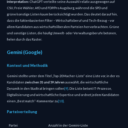
Interpretation:
ChatGPT verteilte seine Auswahl relativ ausgewogen auf
CSU, Freie Wähler, AfD und FDP/Pro Augsburg, während die SPD und
grüne/sonstige Listen kaum berücksichtigt wurden. Das deutet darauf hin,
dass die faktenbasierten Filter – Wirtschaftsberuf und Tech‑Bezug – vor
allem Kandidaten aus wirtschaftsliberalen Parteien hervorbrachten. Grüne
und sonstige Listen, die häufig Umwelt‑ oder Verwaltungsberufe betonen,
fielen durch das Raster.
Gemini (Google)
Kontext und Methodik
Gemini stellte unter dem Titel „Top‑20 Macher‑Liste“ eine Liste vor, in der es
Kandidaten
zwischen 31 und 59 Jahren
auswählt, die wirtschaftliche
Dynamik in den Stadtrat bringen sollen
[9]
. Die Liste betont IT‑Prozesse,
Digitalisierung und wirtschaftliche Expertise und ordnet jedem Kandidaten
einen „Best match“‑Kommentar zu
[10]
.
Parteiverteilung
Partei
Anzahl in der Gemini‑Liste