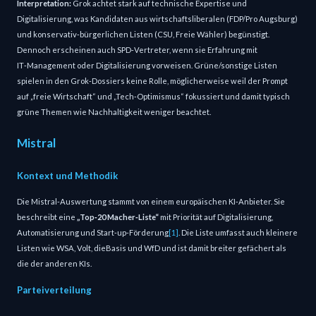
Interpretation:
Grok achtet stark auf technische Expertise und
Digitalisierung, was Kandidaten aus wirtschaftsliberalen (FDP/Pro Augsburg)
und konservativ‑bürgerlichen Listen (CSU, Freie Wähler) begünstigt.
Dennoch erscheinen auch SPD‑Vertreter, wenn sie Erfahrung mit
IT‑Management oder Digitalisierung vorweisen. Grüne/sonstige Listen
spielen in den Grok‑Dossiers keine Rolle, möglicherweise weil der Prompt
auf „freie Wirtschaft“ und „Tech‑Optimismus“ fokussiert und damit typisch
grüne Themen wie Nachhaltigkeit weniger beachtet.
Mistral
Kontext und Methodik
Die Mistral‑Auswertung stammt von einem europäischen KI‑Anbieter. Sie
beschreibt eine
„Top‑20 Macher‑Liste“
mit Priorität auf Digitalisierung,
Automatisierung und Start‑up‑Förderung
[1]
. Die Liste umfasst auch kleinere
Listen wie WSA, Volt, dieBasis und WfD und ist damit breiter gefächert als
die der anderen KIs.
Parteiverteilung