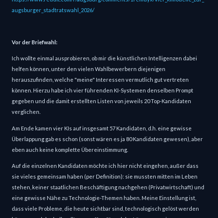
augsburger_stadtratswahl_2026/
Vor der Briefwahl:
Ich wollte einmal ausprobieren, ob mir die künstlichen Intelligenzen dabei
helfen können, unter den vielen Wahlbewerbern diejenigen
herauszufinden, welche "meine" Interessen vermutlich gut vertreten
können. Hierzu habe ich vier führenden KI-Systemen denselben Prompt
gegeben und die damit erstellten Listen von jeweils 20 Top-Kandidaten
verglichen.
Am Ende kamen vier KIs auf insgesamt 57 Kandidaten, d.h. eine gewisse
Überlappung gab es schon (sonst wären es ja 80 Kandidaten gewesen), aber
eben auch keine komplette Übereinstimmung.
Auf die einzelnen Kandidaten möchte ich hier nicht eingehen, außer dass
sie vieles gemeinsam haben (per Definition): sie mussten mitten im Leben
stehen, keiner staatlichen Beschäftigung nachgehen (Privatwirtschaft) und
eine gewisse Nähe zu Technologie-Themen haben. Meine Einstellung ist,
dass viele Probleme, die heute sichtbar sind, technologisch gelöst werden