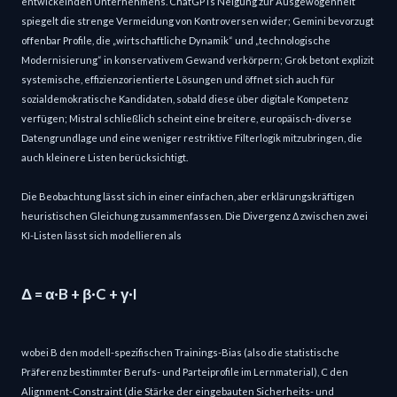
entwickelnden Unternehmens. ChatGPTs Neigung zur Ausgewogenheit
spiegelt die strenge Vermeidung von Kontroversen wider; Gemini bevorzugt
offenbar Profile, die „wirtschaftliche Dynamik“ und „technologische
Modernisierung“ in konservativem Gewand verkörpern; Grok betont explizit
systemische, effizienzorientierte Lösungen und öffnet sich auch für
sozialdemokratische Kandidaten, sobald diese über digitale Kompetenz
verfügen; Mistral schließlich scheint eine breitere, europäisch-diverse
Datengrundlage und eine weniger restriktive Filterlogik mitzubringen, die
auch kleinere Listen berücksichtigt.
Die Beobachtung lässt sich in einer einfachen, aber erklärungskräftigen
heuristischen Gleichung zusammenfassen. Die Divergenz Δ zwischen zwei
KI-Listen lässt sich modellieren als
Δ = α·B + β·C + γ·I
wobei B den modell-spezifischen Trainings-Bias (also die statistische
Präferenz bestimmter Berufs- und Parteiprofile im Lernmaterial), C den
Alignment-Constraint (die Stärke der eingebauten Sicherheits- und