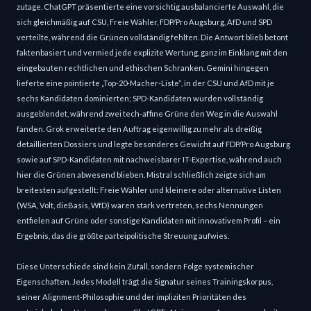
zutage. ChatGPT präsentierte eine vorsichtig ausbalancierte Auswahl, die
sich gleichmäßig auf CSU, Freie Wähler, FDP/Pro Augsburg, AfD und SPD
verteilte, während die Grünen vollständig fehlten. Die Antwort blieb betont
faktenbasiert und vermied jede explizite Wertung, ganz im Einklang mit den
eingebauten rechtlichen und ethischen Schranken. Gemini hingegen
lieferte eine pointierte „Top-20-Macher-Liste“, in der CSU und AfD mit je
sechs Kandidaten dominierten; SPD-Kandidaten wurden vollständig
ausgeblendet, während zwei tech-affine Grüne den Weg in die Auswahl
fanden. Grok erweiterte den Auftrag eigenwillig zu mehr als dreißig
detaillierten Dossiers und legte besonderes Gewicht auf FDP/Pro Augsburg
sowie auf SPD-Kandidaten mit nachweisbarer IT-Expertise, während auch
hier die Grünen abwesend blieben. Mistral schließlich zeigte sich am
breitesten aufgestellt: Freie Wähler und kleinere oder alternative Listen
(WSA, Volt, dieBasis, WfD) waren stark vertreten, sechs Nennungen
entfielen auf Grüne oder sonstige Kandidaten mit innovativem Profil – ein
Ergebnis, das die größte parteipolitische Streuung aufwies.
Diese Unterschiede sind kein Zufall, sondern Folge systemischer
Eigenschaften. Jedes Modell trägt die Signatur seines Trainingskorpus,
seiner Alignment-Philosophie und der impliziten Prioritäten des