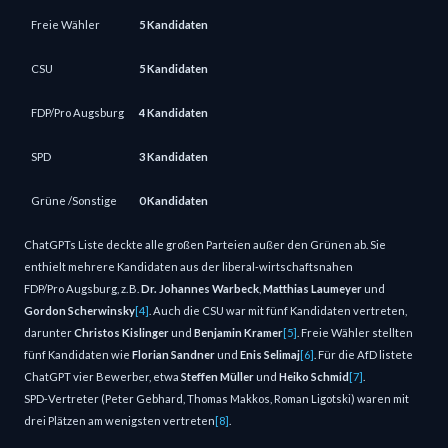
Freie Wähler
5 Kandidaten
CSU
5 Kandidaten
FDP/Pro Augsburg
4 Kandidaten
SPD
3 Kandidaten
Grüne /Sonstige
0 Kandidaten
ChatGPTs Liste deckte alle großen Parteien außer den Grünen ab. Sie
enthielt mehrere Kandidaten aus der liberal‑wirtschaftsnahen
FDP/Pro Augsburg, z. B.
Dr. Johannes Warbeck
,
Matthias Laumeyer
und
Gordon Scherwinsky
[4]
. Auch die CSU war mit fünf Kandidaten vertreten,
darunter
Christos Kislinger
und
Benjamin Kramer
[5]
. Freie Wähler stellten
fünf Kandidaten wie
Florian Sandner
und
Enis Selimaj
[6]
. Für die AfD listete
ChatGPT vier Bewerber, etwa
Steffen Müller
und
Heiko Schmid
[7]
.
SPD‑Vertreter (Peter Gebhard, Thomas Makkos, Roman Ligotski) waren mit
drei Plätzen am wenigsten vertreten
[8]
.