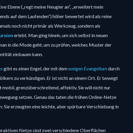
ktive Ebene („regt meine Neugier an“, „erweitert mein 
rends auf dem Laufenden“) höher bewertet wird als reine 
mals noch nicht primär als Werkzeug, sondern als 
ursion
 erlebt. Man ging hinein, um sich selbst in neuen 
an in die Mode geht, um zu prüfen, welches Muster der 
entität einbauen kann.
es
 gibt es einen Engel, der mit dem 
ewigen Evangelium
 durch 
ölkern zu verkündigen. Er ist nicht an einem Ort. Er bewegt 
 mobil, grenzüberschreitend, affektiv. Sie will nicht nur 
Bewegung setzen. Genau das taten die frühen Online-Netze 
n: Sie erzeugten eine leichte, aber spürbare Verschiebung in 
nteraktiven Netze sind zwei verschiedene Oberflächen 