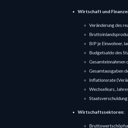
Wirtschaft und Finanze
Veränderung des re
Bruttoinlandsproduk
BIP je Einwohner, l
Budgetsaldo des St
Gesamteinnahmen de
Gesamtausgaben des
Inflationsrate (Ver
Wechselkurs, Jahre
Staatsverschuldung
Wirtschaftssektoren:
Bruttowertschöpfun