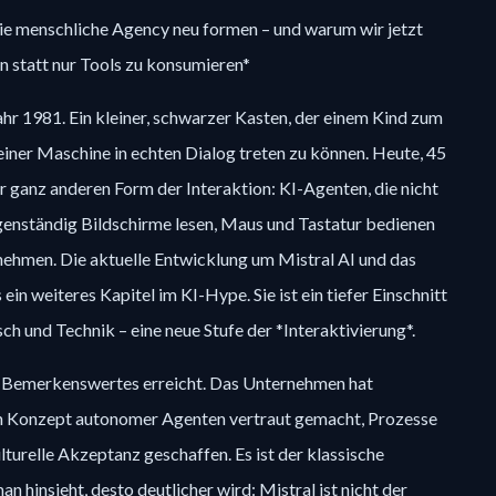
e menschliche Agency neu formen – und warum wir jetzt
n statt nur Tools zu konsumieren*
hr 1981. Ein kleiner, schwarzer Kasten, der einem Kind zum
einer Maschine in echten Dialog treten zu können. Heute, 45
er ganz anderen Form der Interaktion: KI-Agenten, die nicht
genständig Bildschirme lesen, Maus und Tastatur bedienen
ehmen. Die aktuelle Entwicklung um Mistral AI und das
in weiteres Kapitel im KI-Hype. Sie ist ein tiefer Einschnitt
ch und Technik – eine neue Stufe der *Interaktivierung*.
as Bemerkenswertes erreicht. Das Unternehmen hat
m Konzept autonomer Agenten vertraut gemacht, Prozesse
lturelle Akzeptanz geschaffen. Es ist der klassische
 hinsieht, desto deutlicher wird: Mistral ist nicht der