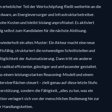
n erheblicher Teil der Wertschöpfung fließt weiterhin an die
dware, an Energieversorger und Infrastrukturbetreiber.
he Kosten und bleibt bislang unprofitabel. Es aktiviert
ig selbst zum Kandidaten für die nächste Ablösung.
e wiederholt ein altes Muster: Ein Akteur macht eine neue
ftsfähig, strukturiert die notwendigen Schnittstellen und
glichkeit der Automatisierung. Dann tritt ein anderer
n radikal effizienter, günstiger und umfassender gestaltet.
s einem leistungsstarken Reasoning-Modell und einem
roberflächen steuert – zielt genau auf diese letzte Stufe.
erstützung, sondern die Fähigkeit, „alles zu tun, was ein
tion verlagert sich von der menschlichen Bedienung hin zur
r Handlungsketten.