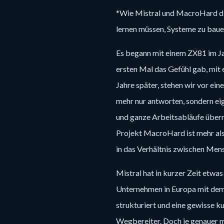
*Wie Mistral und MacroHard di
lernen müssen, Systeme zu baue
Es begann mit einem ZX81 im Ja
ersten Mal das Gefühl gab, mit 
Jahre später, stehen wir vor ein
mehr nur antworten, sondern ei
und ganze Arbeitsabläufe übern
Projekt MacroHard ist mehr als e
in das Verhältnis zwischen Mens
Mistral hat in kurzer Zeit etw
Unternehmen in Europa mit de
strukturiert und eine gewisse ku
Wegbereiter. Doch je genauer man