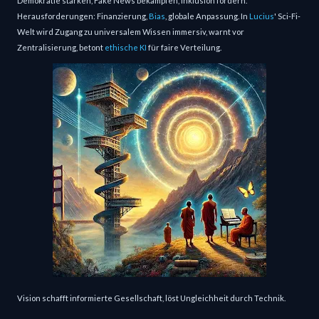
Demokratie stärken, Fake News bekämpfen, Inklusion fördern.
Herausforderungen: Finanzierung,
Bias
, globale Anpassung. In
Lucius
' Sci-Fi-
Welt wird Zugang zu universalem Wissen immersiv, warnt vor
Zentralisierung, betont
ethische KI
für faire Verteilung.
Vision schafft informierte Gesellschaft, löst Ungleichheit durch Technik.