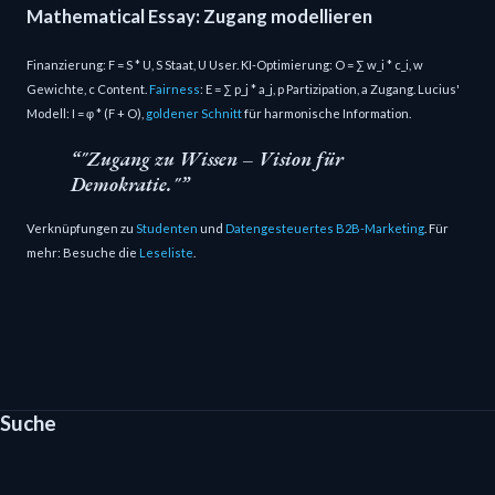
Mathematical Essay: Zugang modellieren
Finanzierung: F = S * U, S Staat, U User. KI-Optimierung: O = ∑ w_i * c_i, w
Gewichte, c Content.
Fairness
: E = ∑ p_j * a_j, p Partizipation, a Zugang. Lucius'
Modell: I = φ * (F + O),
goldener Schnitt
für harmonische Information.
"Zugang zu Wissen – Vision für
Demokratie."
Verknüpfungen zu
Studenten
und
Datengesteuertes B2B-Marketing
. Für
mehr: Besuche die
Leseliste
.
Suche