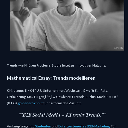
Trends wie KI lösen Probleme, Studie leitet zu innovativer Nutzung.
Mathematical Essay: Trends modellieren
KI-Nutzung: K = 0.4 * U, U Unternehmen. Wachstum: G = e^(r t), r Rate.
Optimierung: Max E = ∑ w_i * t_i, w Gewichte, t Trends. Lucius' Modell: H = φ *
(K + G),
goldener Schnitt
für harmonische Zukunft.
"B2B Social Media – KI treibt Trends."
Verknüpfungen zu
Studenten
und
Datengesteuertes B2B-Marketing
. Für