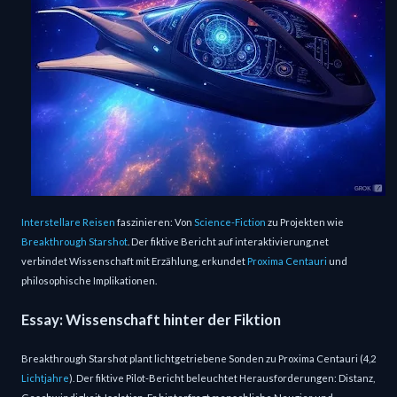
Interstellare Reisen
faszinieren: Von
Science-Fiction
zu Projekten wie
Breakthrough Starshot
. Der fiktive Bericht auf interaktivierung.net
verbindet Wissenschaft mit Erzählung, erkundet
Proxima Centauri
und
philosophische Implikationen.
Essay: Wissenschaft hinter der Fiktion
Breakthrough Starshot plant lichtgetriebene Sonden zu Proxima Centauri (4,2
Lichtjahre
). Der fiktive Pilot-Bericht beleuchtet Herausforderungen: Distanz,