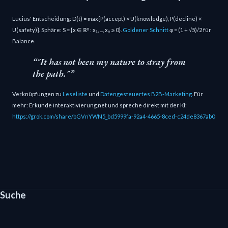
Lucius' Entscheidung: D(t) = max{P(accept) × U(knowledge), P(decline) ×
U(safety)}. Sphäre: S = {x ∈ ℝⁿ : x₁, ..., xₙ ≥ 0}.
Goldener Schnitt
φ = (1 + √5)/2 für
Balance.
"It has not been my nature to stray from
the path."
Verknüpfungen zu
Leseliste
und
Datengesteuertes B2B-Marketing
. Für
mehr: Erkunde interaktivierung.net und spreche direkt mit der KI:
https://grok.com/share/bGVnYWN5_bd5999fa-92a4-4665-8ced-c24de8367ab0
Suche