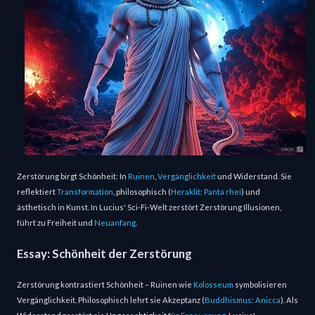
Zerstörung birgt Schönheit: In
Ruinen
,
Vergänglichkeit
und Widerstand. Sie
reflektiert
Transformation
, philosophisch (
Heraklit
:
Panta rhei
) und
ästhetisch in Kunst. In Lucius' Sci-Fi-Welt zerstört Zerstörung Illusionen,
führt zu Freiheit und
Neuanfang
.
Essay: Schönheit der Zerstörung
Zerstörung kontrastiert Schönheit – Ruinen wie
Kolosseum
symbolisieren
Vergänglichkeit. Philosophisch lehrt sie Akzeptanz (
Buddhismus
:
Anicca
). Als