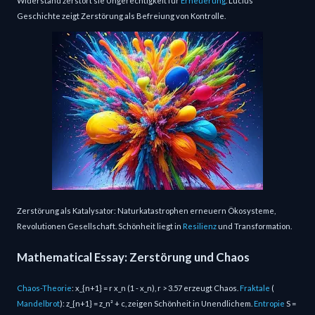
Widerstand zerstört sie Ungerechtigkeit für
Erneuerung
. Lucius'
Geschichte zeigt Zerstörung als Befreiung von Kontrolle.
Zerstörung als Katalysator: Naturkatastrophen erneuern Ökosysteme,
Revolutionen Gesellschaft. Schönheit liegt in
Resilienz
und Transformation.
Mathematical Essay: Zerstörung und Chaos
Chaos-Theorie
: x_{n+1} = r x_n (1 - x_n), r > 3.57 erzeugt Chaos.
Fraktale
(
Mandelbrot
): z_{n+1} = z_n² + c, zeigen Schönheit in Unendlichem.
Entropie
S =