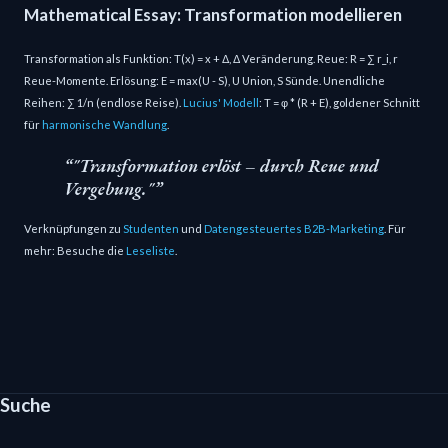
Mathematical Essay: Transformation modellieren
Transformation als Funktion: T(x) = x + Δ, Δ Veränderung. Reue: R = ∑ r_i, r
Reue-Momente. Erlösung: E = max(U - S), U Union, S Sünde. Unendliche
Reihen: ∑ 1/n (endlose Reise).
Lucius' Modell
: T = φ * (R + E), goldener Schnitt
für
harmonische Wandlung
.
"Transformation erlöst – durch Reue und
Vergebung."
Verknüpfungen zu
Studenten
und
Datengesteuertes B2B-Marketing
. Für
mehr: Besuche die
Leseliste
.
Suche