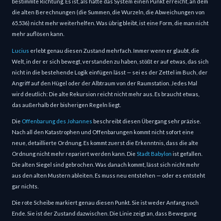
bestimmte Richtung. Es ist, als hätte das System einen Punkt erreicht, an dem 
die alten Berechnungen (die Summen, die Wurzeln, die Abweichungen von 
65.536) nicht mehr weiterhelfen. Was übrig bleibt, ist eine Form, die man nicht 
mehr auflösen kann.
Lucius
 erlebt genau diesen Zustand mehrfach. Immer wenn er glaubt, die 
Welt, in der er sich bewegt, verstanden zu haben, stößt er auf etwas, das sich 
nicht in die bestehende Logik einfügen lässt — sei es der Zettel im Buch, der 
Angriff auf den Hügel oder der Albtraum von der Raumstation. Jedes Mal 
wird deutlich: Die alte Rekursion reicht nicht mehr aus. Es braucht etwas, 
das außerhalb der bisherigen Regeln liegt.
Die 
Offenbarung des Johannes
 beschreibt diesen Übergang sehr präzise. 
Nach all den Katastrophen und Offenbarungen kommt nicht sofort eine 
neue, detaillierte Ordnung. Es kommt zuerst die Erkenntnis, dass die alte 
Ordnung nicht mehr repariert werden kann. Die 
Stadt Babylon
 ist gefallen. 
Die alten Siegel sind gebrochen. Was danach kommt, lässt sich nicht mehr 
aus den alten Mustern ableiten. Es muss neu entstehen — oder es entsteht 
gar nichts.
Die rote Scheibe markiert genau diesen Punkt. Sie ist weder Anfang noch 
Ende. Sie ist der Zustand dazwischen. Die Linie zeigt an, dass Bewegung 