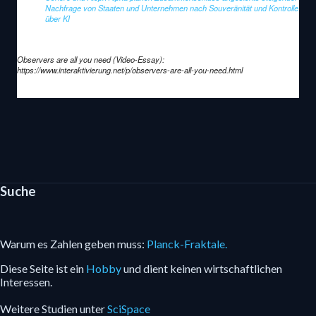
Nachfrage von Staaten und Unternehmen nach Souveränität und Kontrolle
über KI
Observers are all you need (Video-Essay):
https://www.interaktivierung.net/p/observers-are-all-you-need.html
Suche
Warum es Zahlen geben muss:
Planck-Fraktale.
Diese Seite ist ein
Hobby
und dient keinen wirtschaftlichen
Interessen.
Weitere Studien unter
SciSpace