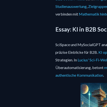
Studienauswertung
,
Zielgruppe
verbinden mit
Mathematik hinte
Essay: KI in B2B Soc
SciSpace und MySocialGPT analy
präzise Einblicke für B2B.
KI op
Strategien. In
Lucius' Sci-Fi-Wel
Überautomatisierung, betont
m
authentische Kommunikation
.