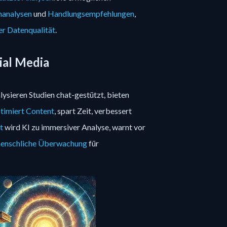
nanalysen
und
Handlungsempfehlungen
,
r Datenqualität
.
ial Media
sieren Studien chat-gestützt, bieten
timiert Content
, spart Zeit, verbessert
t
wird KI zu immersiver Analyse, warnt vor
enschliche Überwachung
für