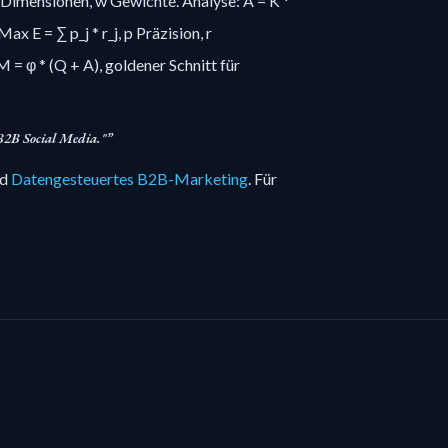
 d Dimensionen, w Gewichte. Analyse: A = K *
ax E = ∑ p_j * r_j, p Präzision, r
 = φ * (Q + A), goldener Schnitt für
B2B Social Media."
nd
Datengesteuertes B2B-Marketing
. Für