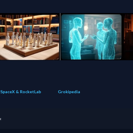
Direkt zum Hauptbereich
SpaceX & RocketLab
Grokipedia
e