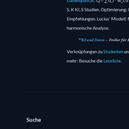
Datenqualität
: Q = ∑ d_i * w_i,
S, K KI, S Studien. Optimierung: M
Empfehlungen. Lucius' Modell: M
harmonische Analyse.
"
KI und Daten
– Treiber für 
Verknüpfungen zu
Studenten
u
mehr: Besuche die
Leseliste
.
Suche