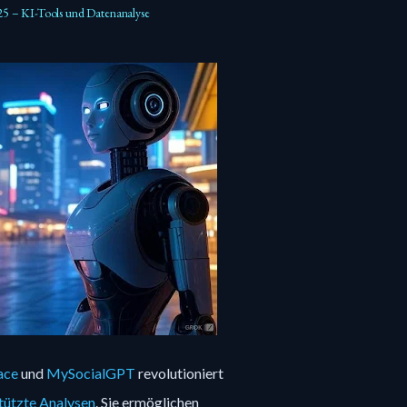
25 – KI-Tools und Datenanalyse
ace
und
MySocialGPT
revolutioniert
tützte Analysen
. Sie ermöglichen